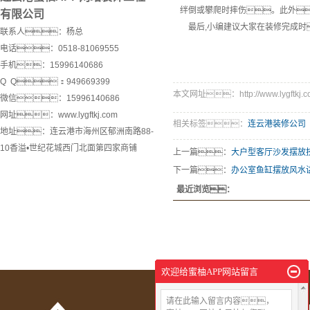
绊倒或攀爬时摔伤。此外
有限公司
最后,小编建议大家在装修完成时
联系人：杨总
电话：0518-81069555
手机：15996140686
Q Q：949669399
本文网址：http://www.lygftkj.co
微信：15996140686
网址：www.lygftkj.com
相关标签：
连云港装修公司
地址：连云港市海州区郁洲南路88-
10香溢•世纪花城西门北面第四家商铺
上一篇：
大户型客厅沙发摆放
下一篇：
办公室鱼缸摆放风水
最近浏览：
欢迎给蜜柚APP网站留言
请在此输入留言内容，
网站首页
|
走进蜜柚AP