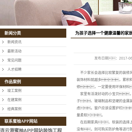
为孩子选择一个健康温馨的家
新闻分类
新闻资讯
最新活动
发布日期：
2017-0
常见问题
人才招聘
不少家长会选择比较繁复的装修风
装饰材料就越多，累积
作品案例
修，一定要使用环保材料
竣工案例
家里有活泼好动的小宝贝，在
在建案例
子、玻璃制品和坚硬的金属
虑。窗户应该设置护栏
经典案例
量柔软。
联系蜜柚APP网站
在后期家具、软装的选择上
没有，则可购买防护角等进行
连云港蜜柚APP网站装饰工程