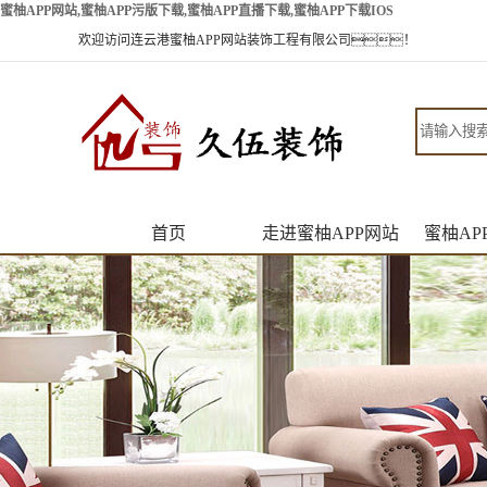
蜜柚APP网站,蜜柚APP污版下载,蜜柚APP直播下载,蜜柚APP下载IOS
欢迎访问连云港蜜柚APP网站装饰工程有限公司！
首页
走进蜜柚APP网站
蜜柚AP
公司简介
新
企业文化
最
蜜柚APP网站
常
风采
人