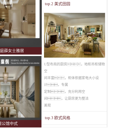
top.2 美式田园
庭薛女士雅居
U型布局的厨房，地柜吊柜储物
空
间丰富，柜体依据家电大小设
计，专属
定制，充分利用空
间，让厨房更为整洁
美观
top.3 欧式风格
居公馆中式