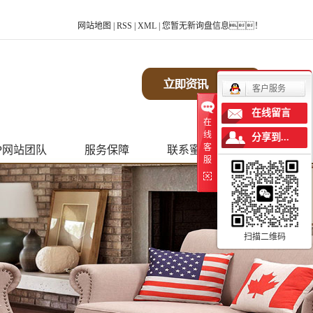
网站地图
|
RSS
|
XML
|
您暂无新询盘信息！
客户服务
在线留言
在
线
分享到...
客
P网站团队
服务保障
联系蜜柚APP网站
服
计团队
服务流程
装修流程
售后质保
扫描二维码