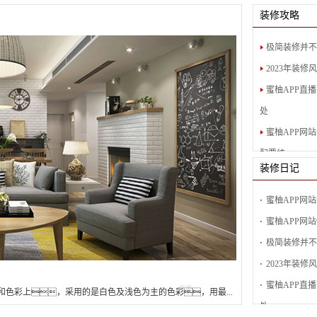
装修攻略
极简装修并不
2023年装修
蜜柚APP直
处
蜜柚APP网
配要统一
装修日记
蜜柚APP污
素？
蜜柚APP网站
蜜柚APP网
极简装修并不
2023年装修
蜜柚APP直
质和色彩上，采用的是白色及浅色为主的色彩，
处