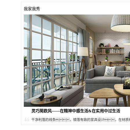
我家我秀
灵巧简欧风——在精神中感生活&在实用中过生活
，用最...
干净利落的线条，错落有致的家具设计，在材
用最...