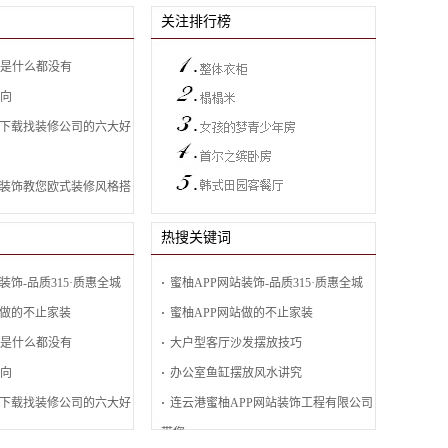
关注排行榜
是什么都没有
风向
蜜柚APP网站装饰-品质315·质惠全城
播下载找装修公司的六大好
《蜜柚APP网站装饰 - 品质315•质惠全城》️ * 水电火爆直...
站装饰教您欧式装修风格搭
蜜柚APP网站做的不止家装
热搜关键词
餐饮店装修是一个复杂且精细的过程，需要经过多个步
版下载风格有哪些特点元
骤...
装饰-品质315·质惠全城
蜜柚APP网站装饰-品质315·质惠全城
站做的不止家装
蜜柚APP网站做的不止家装
极简装修并不是什么都没有
是什么都没有
大户型客厅沙发摆放技巧
极简装修是一种追求简约、舒适和实用性的装修风
格，相...
风向
办公室鱼缸摆放风水讲究
播下载找装修公司的六大好
连云港蜜柚APP网站装饰工程有限公司
2023年装修风向
带您...
随着社会的进步和人们生活品质的改善，装修已经不再