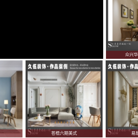
众兴华
苍梧六期美式
易