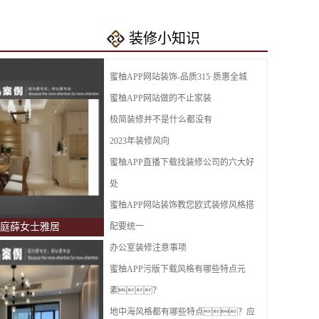
top.4 新中式风格
装修小知识
top.5 现代风格
蜜柚APP网站装饰-品质315·质惠全城
蜜柚APP网站做的不止家装
极简装修并不是什么都没有
2023年装修风向
蜜柚APP直播下载找装修公司的六大好
处
蜜柚APP网站装饰教您欧式装修风格搭
庭薛女士雅居
配要统一
办公室装修注意事项
蜜柚APP污版下载风格有哪些特点元
素？
地中海风格都有哪些特点？应