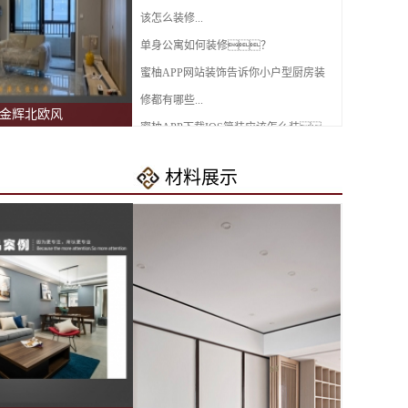
该怎么装修...
单身公寓如何装修？
蜜柚APP网站装饰告诉你小户型厨房装
修都有哪些...
金辉北欧风
蜜柚APP下载IOS简装应该怎么装，
看完这几点就知道...
材料展示
现代简约风格如何装修？
房子装修后的味道怎么去除？