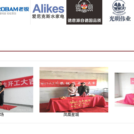
凤凰星城
苍梧六期